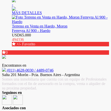
-
MÁS DETALLES
Terreno en Venta en Haedo, Moron
Ferreyra Al 900 - Haedo
USD65.000
494336
+/- Favorito
0
Encontranos en
(011) 4628-0030 / 4489-0746
Salta 201 Morón - Pcia. Buenos Aires - Argentina
Somos una inmobiliaria que cuenta con un equipo de Profesionales
formados con el fin de asesorarlo en la compra, venta o alquiler de
su proxima propiedad.
Seguinos en
Asociados con