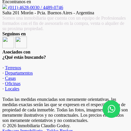
Encontranos en
(011) 4628-0030 / 4489-0746
Salta 201 Morón - Pcia. Buenos Aires - Argentina
Somos una inmobiliaria que cuenta con un equipo de Profesionales
formados con el fin de asesorarlo en la compra, venta o alquiler de
su proxima propiedad.
Seguinos en
Asociados con
¿Qué estás buscando?
·
Terrenos
·
Departamentos
·
Casas
·
Oficinas
·
Locales
Todas las medidas enunciadas son meramente orientativas, las
medidas exactas serán las que se expresen en el respectivo título de
propiedad de cada inmueble. Todas las fotos, imagenes y videos son
meramente ilustrativos y no contractuales. Los precios enunciados
son meramente orientativos y no contractuales.
© 2026 Inmobiliaria Claudio Godoy.
Software Inmobiliario - Tokko Broker