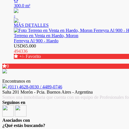
300.0 m²
-
MÁS DETALLES
Terreno en Venta en Haedo, Moron
Ferreyra Al 900 - Haedo
USD65.000
494336
+/- Favorito
0
Encontranos en
(011) 4628-0030 / 4489-0746
Salta 201 Morón - Pcia. Buenos Aires - Argentina
Somos una inmobiliaria que cuenta con un equipo de Profesionales for
Seguinos en
Asociados con
¿Qué estás buscando?