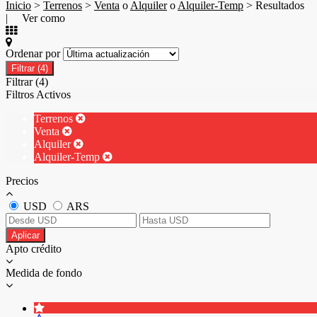
Inicio
>
Terrenos
>
Venta
o
Alquiler
o
Alquiler-Temp
> Resultados
| Ver como
Ordenar por
Filtrar
(4)
Filtrar
(4)
Filtros Activos
Terrenos
Venta
Alquiler
Alquiler-Temp
Precios
USD
ARS
Aplicar
Apto crédito
Medida de fondo