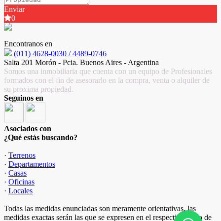
Enviar
0
Encontranos en
(011) 4628-0030 / 4489-0746
Salta 201 Morón - Pcia. Buenos Aires - Argentina
Somos una inmobiliaria que cuenta con un equipo de Profesionales
formados con el fin de asesorarlo en la compra, venta o alquiler de
su proxima propiedad.
Seguinos en
Asociados con
¿Qué estás buscando?
·
Terrenos
·
Departamentos
·
Casas
·
Oficinas
·
Locales
Todas las medidas enunciadas son meramente orientativas, las
medidas exactas serán las que se expresen en el respectivo título de