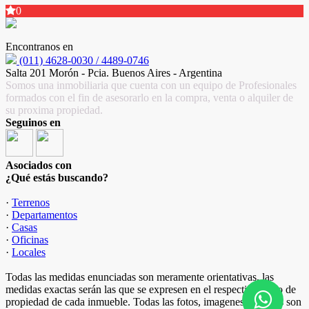
0
Encontranos en
(011) 4628-0030 / 4489-0746
Salta 201 Morón - Pcia. Buenos Aires - Argentina
Somos una inmobiliaria que cuenta con un equipo de Profesionales
formados con el fin de asesorarlo en la compra, venta o alquiler de
su proxima propiedad.
Seguinos en
Asociados con
¿Qué estás buscando?
·
Terrenos
·
Departamentos
·
Casas
·
Oficinas
·
Locales
Todas las medidas enunciadas son meramente orientativas, las
medidas exactas serán las que se expresen en el respectivo título de
propiedad de cada inmueble. Todas las fotos, imagenes y videos son