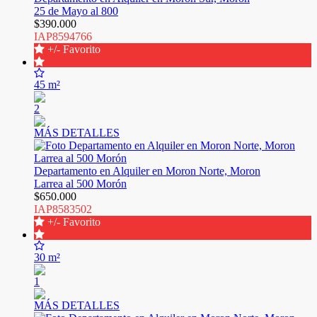
25 de Mayo al 800
$390.000
IAP8594766
+/- Favorito
45 m²
2
MÁS DETALLES
Departamento en Alquiler en Moron Norte, Moron
Larrea al 500 Morón
$650.000
IAP8583502
+/- Favorito
30 m²
1
MÁS DETALLES