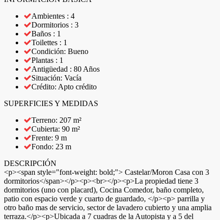
Ambientes : 4
Dormitorios : 3
Baños : 1
Toilettes : 1
Condición: Bueno
Plantas : 1
Antigüedad : 80 Años
Situación: Vacía
Crédito: Apto crédito
SUPERFICIES Y MEDIDAS
Terreno: 207 m²
Cubierta: 90 m²
Frente: 9 m
Fondo: 23 m
DESCRIPCIÓN
<p><span style="font-weight: bold;"> Castelar/Moron Casa con 3
dormitorios</span></p><p><br></p><p>La propiedad tiene 3
dormitorios (uno con placard), Cocina Comedor, baño completo,
patio con espacio verde y cuarto de guardado, </p><p> parrilla y
otro baño mas de servicio, sector de lavadero cubierto y una amplia
terraza.</p><p>Ubicada a 7 cuadras de la Autopista y a 5 del