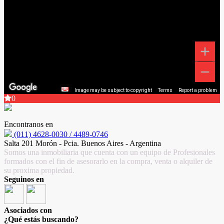
Image may be subject to copyright
Terms
Report a problem
0
Encontranos en
(011) 4628-0030 / 4489-0746
Salta 201 Morón - Pcia. Buenos Aires - Argentina
Somos una inmobiliaria que cuenta con un equipo de Profesionales
formados con el fin de asesorarlo en la compra, venta o alquiler de
su proxima propiedad.
Seguinos en
Asociados con
¿Qué estás buscando?