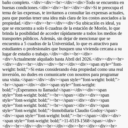
baño completo. </div><div><br></div><div>Todo se encuentra en
buenas condiciones.</div><div><br></div><div>Si te preocupa el
tema de las expensas, te invitamos a consultar las expensas actuales,
para que puedas tener una idea más clara de los costos asociados a la
propiedad.</div><div><br></div><div>Su ubicación es ideal, ya
que se encuentra a solo 6 cuadras de la estación de Morón, lo que
brinda la posibilidad de acceder rápidamente a todos los medios de
transportes públicos. Además, sin dejar de mencionar que se
encuentra a 5 cuadras de la Universidad, lo que es atractivo para
estudiantes o profesionales que busquen una vivienda cercana a su
lugar de estudio o trabajo.</div><div><br></div>
<div>Actualmente alquilado hasta Abril del 2026.</div><div><br>
</div><div><br></div><div><br></div><div><span style="font-
weight: bold;">Si estas considerando ésta propiedad como una real
inversión, no dudes en comunicarte con nosotros para programar
una visita.</span></div><div><span style="font-weight: bold;">
<br></span></div><div><span style="font-weight:
bold;">¡Esperamos tu llamada!</span></div><div><span
style="font-weight: bold;"><br></span></div><div><span
style="font-weight: bold;"><br></span></div><div><span
style="font-weight: bold;"><br></span></div><div><span
style="font-weight: bold;">Inmobiliaria Claudio Godoy</span>
<div><span style="font-weight: bold;"><br></span></div><div>
<span style="font-weight: bold;">11-6519-1568</span></div>
<div><br></div><div><br></div><div><br></div><div><br>