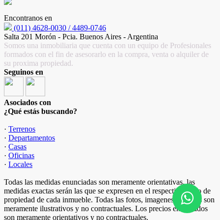
Encontranos en
(011) 4628-0030 / 4489-0746
Salta 201 Morón - Pcia. Buenos Aires - Argentina
Somos una inmobiliaria que cuenta con un equipo de Profesionales
formados con el fin de asesorarlo en la compra, venta o alquiler de
su proxima propiedad.
Seguinos en
Asociados con
¿Qué estás buscando?
·
Terrenos
·
Departamentos
·
Casas
·
Oficinas
·
Locales
Todas las medidas enunciadas son meramente orientativas, las
medidas exactas serán las que se expresen en el respectivo título de
propiedad de cada inmueble. Todas las fotos, imagenes y videos son
meramente ilustrativos y no contractuales. Los precios enunciados
son meramente orientativos y no contractuales.